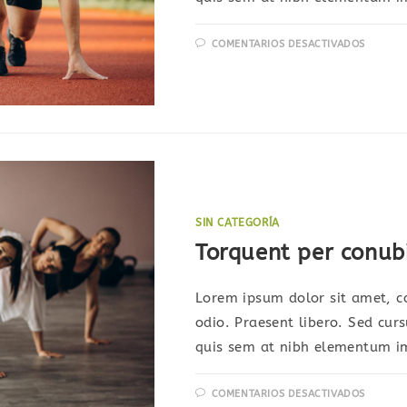
EN
COMENTARIOS DESACTIVADOS
INTER
MAGN
AUGU
EGET
SIN CATEGORÍA
Torquent per conub
Lorem ipsum dolor sit amet, co
odio. Praesent libero. Sed cur
quis sem at nibh elementum im
EN
COMENTARIOS DESACTIVADOS
TORQ