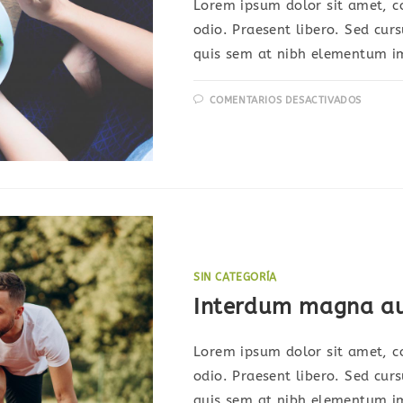
Lorem ipsum dolor sit amet, co
odio. Praesent libero. Sed cur
quis sem at nibh elementum im
EN
COMENTARIOS DESACTIVADOS
METU
VITAE
PHARE
AUCT
SIN CATEGORÍA
Interdum magna a
Lorem ipsum dolor sit amet, co
odio. Praesent libero. Sed cur
quis sem at nibh elementum im