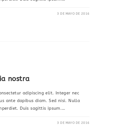
3 DE MAYO DE 2016
DUM
A
E
ia nostra
nsectetur adipiscing elit. Integer nec
sus ante dapibus diam. Sed nisi. Nulla
perdiet. Duis sagittis ipsum.…
3 DE MAYO DE 2016
UENT