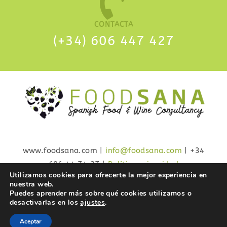
CONTACTA
(+34)
606 447 427
www.foodsana.com |
info@foodsana.com
| +34
606 44 74 27 |
Política privacidad
Utilizamos cookies para ofrecerte la mejor experiencia en
nuestra web.
Puedes aprender más sobre qué cookies utilizamos o
desactivarlas en los
ajustes
.
Aceptar
© COPYRIGHT 2023 - FOODSANA
SPANISH FOOD &WINE