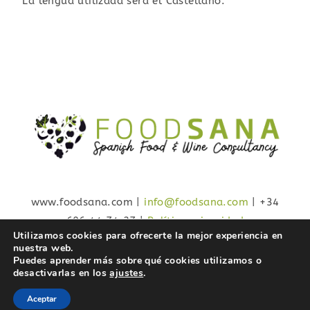
La lengua utilizada será el Castellano.
www.foodsana.com |
info@foodsana.com
| +34
606 44 74 27 |
Política privacidad
Utilizamos cookies para ofrecerte la mejor experiencia en
nuestra web.
Puedes aprender más sobre qué cookies utilizamos o
desactivarlas en los
ajustes
.
Aceptar
© COPYRIGHT 2023 - FOODSANA
SPANISH FOOD &WINE
CONSULTANCY